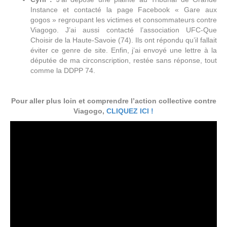
Instance et contacté la page Facebook « Gare aux
gogos » regroupant les victimes et consommateurs contre
Viagogo. J’ai aussi contacté l’association UFC-Que
Choisir de la Haute-Savoie (74). Ils ont répondu qu’il fallait
éviter ce genre de site. Enfin, j’ai envoyé une lettre à la
députée de ma circonscription, restée sans réponse, tout
comme la DDPP 74.
Pour aller plus loin et comprendre l’action collective contre
Viagogo,
CLIQUEZ ICI !